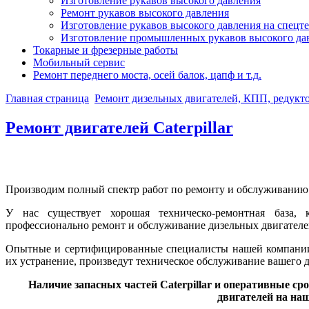
Изготовление рукавов высокого давления
Ремонт рукавов высокого давления
Изготовление рукавов высокого давления на спецт
Изготовление промышленных рукавов высокого да
Токарные и фрезерные работы
Мобильный сервис
Ремонт переднего моста, осей балок, цапф и т.д.
Главная страница
Ремонт дизельных двигателей, КПП, редукт
Ремонт двигателей Caterpillar
Производим полный спектр работ по ремонту и обслуживанию ди
У нас существует хорошая техническо-ремонтная база,
профессионально ремонт и обслуживание дизельных двигателей 
Опытные и сертифицированные специалисты нашей компании 
их устранение, произведут техническое обслуживание вашего двиг
Наличие запасных частей Caterpillar и оперативные с
двигателей на наш