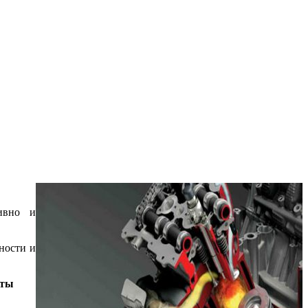
тивно и
ности и
нты