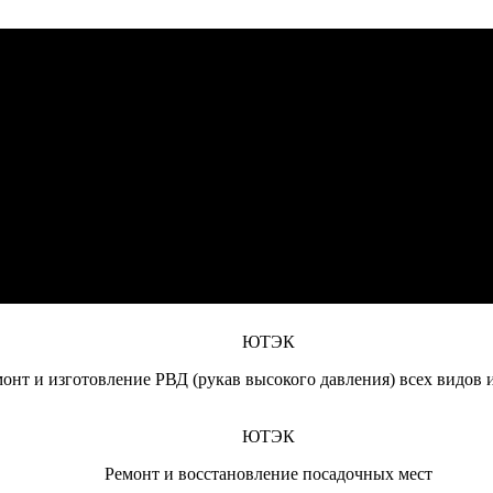
ЮТЭК
монт дизельных двигателей (отечественного и импортного произ
ЮТЭК
дравлики (гидроцилиндров, гидромоторов, гидрораспределителе
ЮТЭК
текущий ремонт спецтехники и сельскохозяйственной техники, 
ЮТЭК
онт и изготовление РВД (рукав высокого давления) всех видов 
ЮТЭК
Ремонт и восстановление посадочных мест