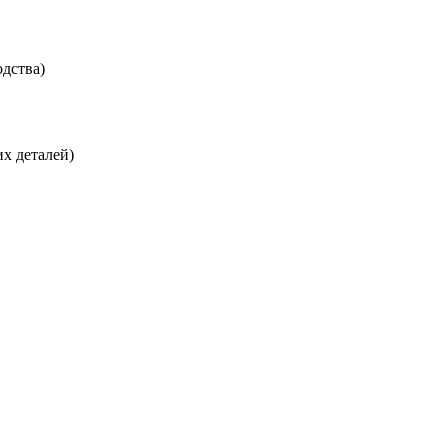
дства)
х деталей)