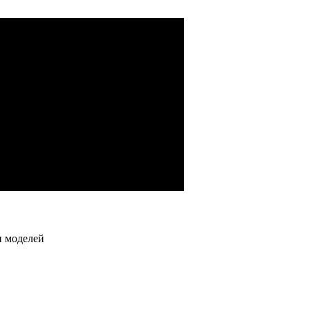
водства)
й, гидронасосов)
грузовых автомобилей
и моделей