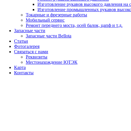
Изготовление рукавов высокого давления на 
Изготовление промышленных рукавов высоко
Токарные и фрезерные работы
Мобильный сервис
Ремонт переднего моста, осей балок, цапф и т.д.
Запасные части
Запасные части Bellota
Статьи
Фотогалерея
Связаться с нами
Реквизиты
Местонахождение ЮТЭК
Карта
Контакты