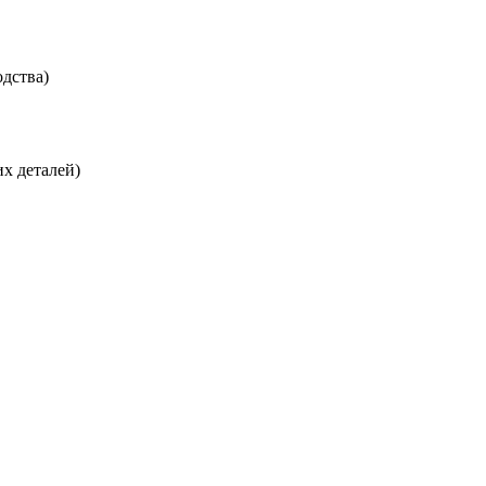
дства)
х деталей)