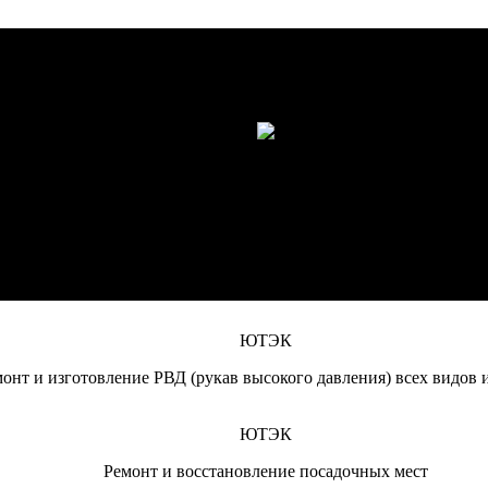
ЮТЭК
монт дизельных двигателей (отечественного и импортного произ
ЮТЭК
дравлики (гидроцилиндров, гидромоторов, гидрораспределителе
ЮТЭК
текущий ремонт спецтехники и сельскохозяйственной техники, 
ЮТЭК
онт и изготовление РВД (рукав высокого давления) всех видов 
ЮТЭК
Ремонт и восстановление посадочных мест