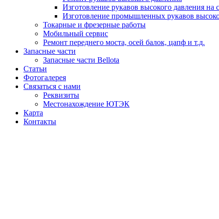
Изготовление рукавов высокого давления на 
Изготовление промышленных рукавов высоко
Токарные и фрезерные работы
Мобильный сервис
Ремонт переднего моста, осей балок, цапф и т.д.
Запасные части
Запасные части Bellota
Статьи
Фотогалерея
Связаться с нами
Реквизиты
Местонахождение ЮТЭК
Карта
Контакты