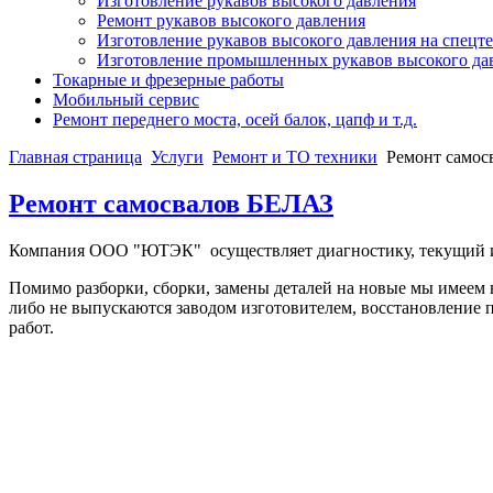
Изготовление рукавов высокого давления
Ремонт рукавов высокого давления
Изготовление рукавов высокого давления на спецт
Изготовление промышленных рукавов высокого да
Токарные и фрезерные работы
Мобильный сервис
Ремонт переднего моста, осей балок, цапф и т.д.
Главная страница
Услуги
Ремонт и ТО техники
Ремонт само
Ремонт самосвалов БЕЛАЗ
Компания ООО "ЮТЭК" осуществляет диагностику, текущий и к
Помимо разборки, сборки, замены деталей на новые мы имеем 
либо не выпускаются заводом изготовителем, восстановление 
работ.