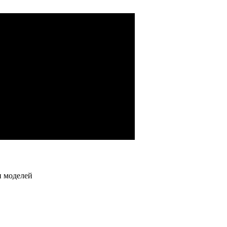
водства)
й, гидронасосов)
грузовых автомобилей
и моделей