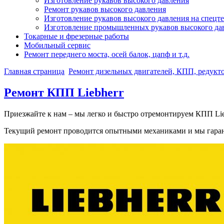
Изготовление рукавов высокого давления
Ремонт рукавов высокого давления
Изготовление рукавов высокого давления на спецт
Изготовление промышленных рукавов высокого да
Токарные и фрезерные работы
Мобильный сервис
Ремонт переднего моста, осей балок, цапф и т.д.
Главная страница
Ремонт дизельных двигателей, КПП, редукт
Ремонт КПП Liebherr
Приезжайте к нам – мы легко и быстро отремонтируем КПП Lie
Текущий ремонт проводится опытными механиками и мы гарант