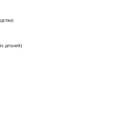
дства)
х деталей)