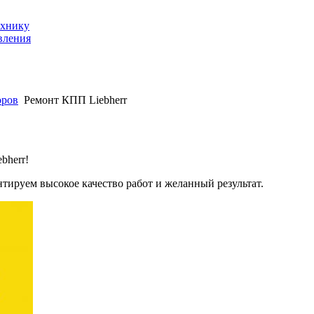
ехнику
вления
оров
Ремонт КПП Liebherr
bherr!
ируем высокое качество работ и желанный результат.