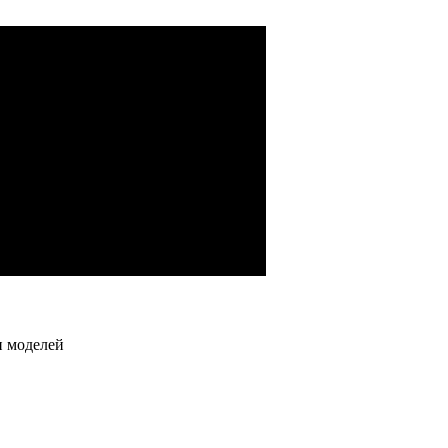
водства)
й, гидронасосов)
грузовых автомобилей
и моделей