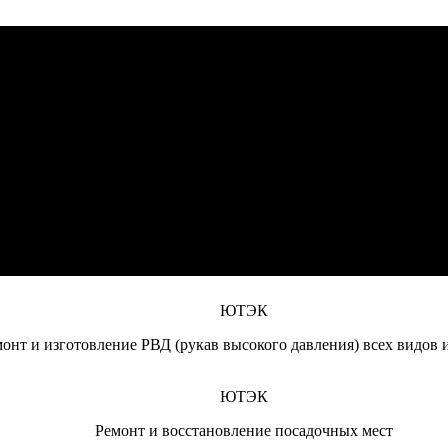
ЮТЭК
монт дизельных двигателей (отечественного и импортного произ
ЮТЭК
дравлики (гидроцилиндров, гидромоторов, гидрораспределителе
ЮТЭК
текущий ремонт спецтехники и сельскохозяйственной техники, 
ЮТЭК
онт и изготовление РВД (рукав высокого давления) всех видов 
ЮТЭК
Ремонт и восстановление посадочных мест