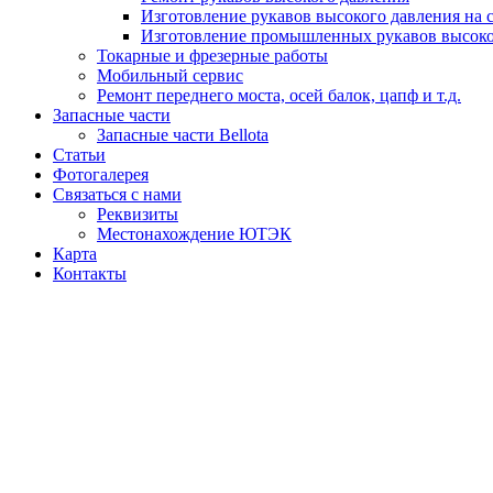
Изготовление рукавов высокого давления на 
Изготовление промышленных рукавов высоко
Токарные и фрезерные работы
Мобильный сервис
Ремонт переднего моста, осей балок, цапф и т.д.
Запасные части
Запасные части Bellota
Статьи
Фотогалерея
Связаться с нами
Реквизиты
Местонахождение ЮТЭК
Карта
Контакты