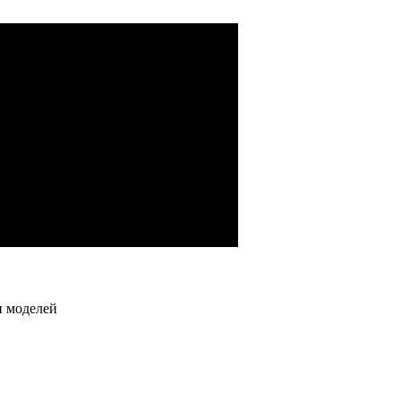
водства)
й, гидронасосов)
грузовых автомобилей
и моделей