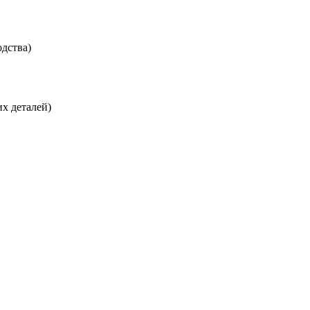
дства)
х деталей)