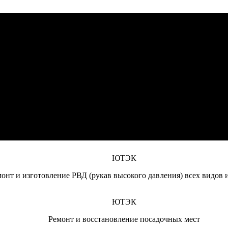
ЮТЭК
монт дизельных двигателей (отечественного и импортного произ
ЮТЭК
дравлики (гидроцилиндров, гидромоторов, гидрораспределителе
ЮТЭК
текущий ремонт спецтехники и сельскохозяйственной техники, 
ЮТЭК
онт и изготовление РВД (рукав высокого давления) всех видов 
ЮТЭК
Ремонт и восстановление посадочных мест