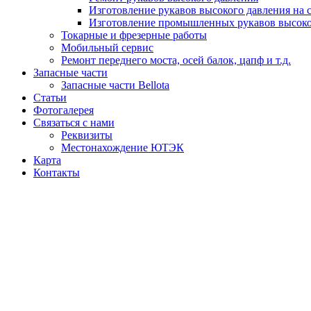
Изготовление рукавов высокого давления на 
Изготовление промышленных рукавов высоко
Токарные и фрезерные работы
Мобильный сервис
Ремонт переднего моста, осей балок, цапф и т.д.
Запасные части
Запасные части Bellota
Статьи
Фотогалерея
Связаться с нами
Реквизиты
Местонахождение ЮТЭК
Карта
Контакты