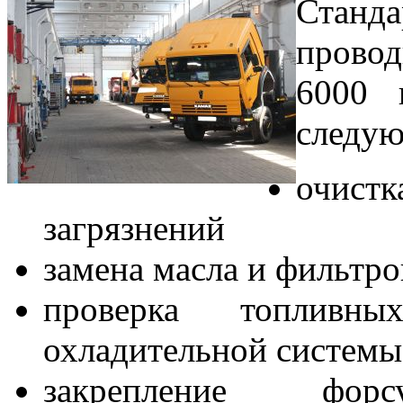
Станда
провод
6000 
следую
очист
загрязнений
замена масла и фильтро
проверка топливн
охладительной системы
закрепление форсу