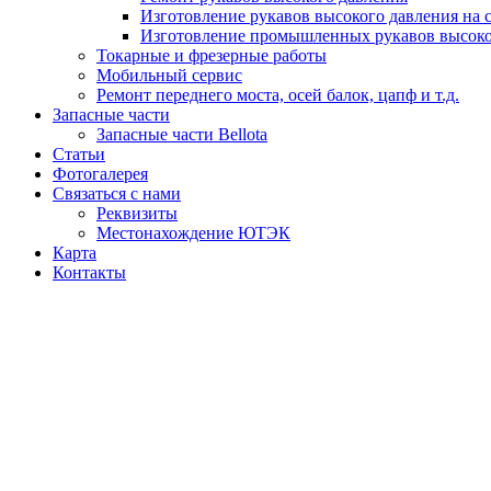
Изготовление рукавов высокого давления на 
Изготовление промышленных рукавов высоко
Токарные и фрезерные работы
Мобильный сервис
Ремонт переднего моста, осей балок, цапф и т.д.
Запасные части
Запасные части Bellota
Статьи
Фотогалерея
Связаться с нами
Реквизиты
Местонахождение ЮТЭК
Карта
Контакты