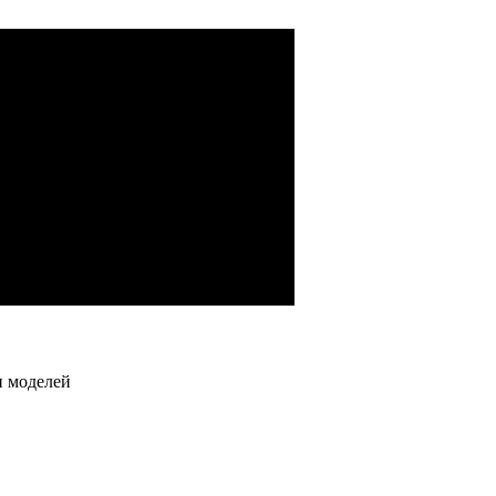
водства)
й, гидронасосов)
грузовых автомобилей
и моделей