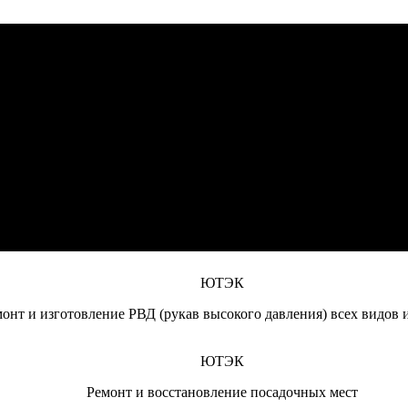
ЮТЭК
монт дизельных двигателей (отечественного и импортного произ
ЮТЭК
дравлики (гидроцилиндров, гидромоторов, гидрораспределителе
ЮТЭК
текущий ремонт спецтехники и сельскохозяйственной техники, 
ЮТЭК
онт и изготовление РВД (рукав высокого давления) всех видов 
ЮТЭК
Ремонт и восстановление посадочных мест