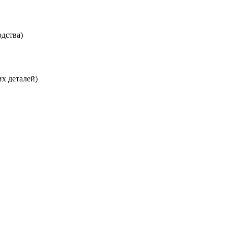
дства)
х деталей)