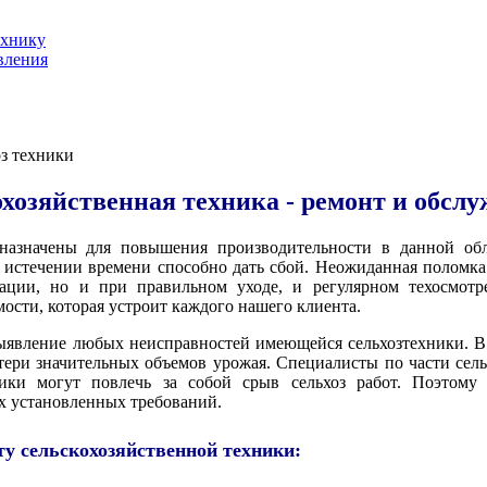
ехнику
вления
оз техники
хозяйственная техника - ремонт и обсл
едназначены для повышения производительности в данной об
о истечении времени способно дать сбой. Неожиданная поломка
тации, но и при правильном уходе, и регулярном техосмот
ости, которая устроит каждого нашего клиента.
выявление любых неисправностей имеющейся сельхозтехники. В
тери значительных объемов урожая. Специалисты по части сель
ики могут повлечь за собой срыв сельхоз работ. Поэтому
ех установленных требований.
ту сельскохозяйственной техники: