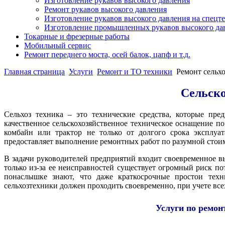
Изготовление рукавов высокого давления
Ремонт рукавов высокого давления
Изготовление рукавов высокого давления на спецт
Изготовление промышленных рукавов высокого да
Токарные и фрезерные работы
Мобильный сервис
Ремонт переднего моста, осей балок, цапф и т.д.
Главная страница
Услуги
Ремонт и ТО техники
Ремонт сельх
Сельско
Сельхоз техника – это технические средства, которые пр
качественное сельскохозяйственное техническое оснащение п
комбайн или трактор не только от долгого срока эксплуа
предоставляет выполнение ремонтных работ по разумной стоим
В задачи руководителей предприятий входит своевременное 
только из-за ее неисправностей существует огромный риск по
понаслышке знают, что даже краткосрочные простои техн
сельхозтехники должен проходить своевременно, при учете вс
Услуги по ремон